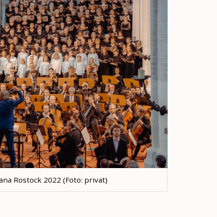
na Rostock 2022 (Foto: privat)