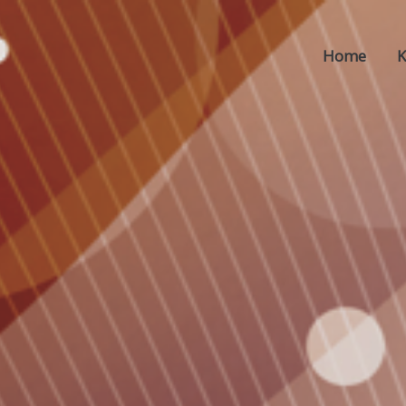
Home
K